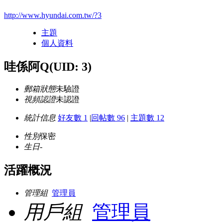
http://www.hyundai.com.tw/?3
主題
個人資料
哇係阿Q
(UID: 3)
郵箱狀態
未驗證
視頻認證
未認證
統計信息
好友數 1
|
回帖數 96
|
主題數 12
性別
保密
生日
-
活躍概況
管理組
管理員
用戶組
管理員