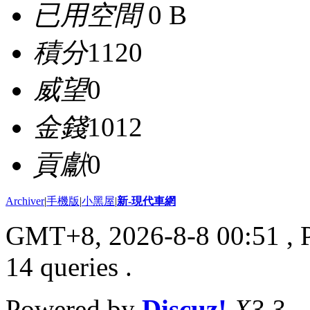
已用空間
0 B
積分
1120
威望
0
金錢
1012
貢獻
0
Archiver
|
手機版
|
小黑屋
|
新-現代車網
GMT+8, 2026-8-8 00:51
, 
14 queries .
Powered by
Discuz!
X3.3