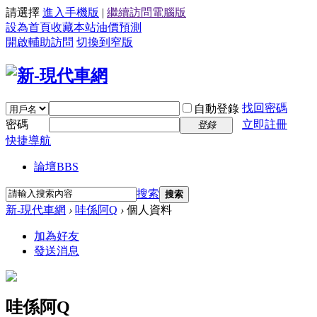
請選擇
進入手機版
|
繼續訪問電腦版
設為首頁
收藏本站
油價預測
開啟輔助訪問
切換到窄版
找回密碼
自動登錄
密碼
立即註冊
登錄
快捷導航
論壇
BBS
搜索
搜索
新-現代車網
›
哇係阿Q
›
個人資料
加為好友
發送消息
哇係阿Q